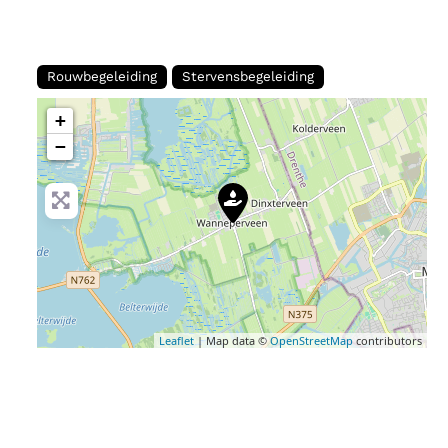
Rouwbegeleiding
Stervensbegeleiding
+
−
Leaflet
| Map data ©
OpenStreetMap
contributors