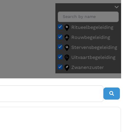
Ritueelbegeleiding
Rouwbegeleiding
Stervensbegeleiding
Uitvaartbegeleiding
Zwanenzuster
Search