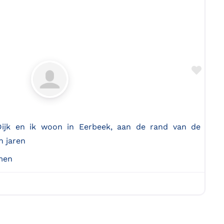
Favo
Dijk en ik woon in Eerbeek, aan de rand van de
n jaren
men