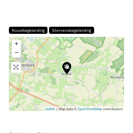
Rouwbegeleiding
Stervensbegeleiding
+
−
Leaflet
| Map data ©
OpenStreetMap
contributors