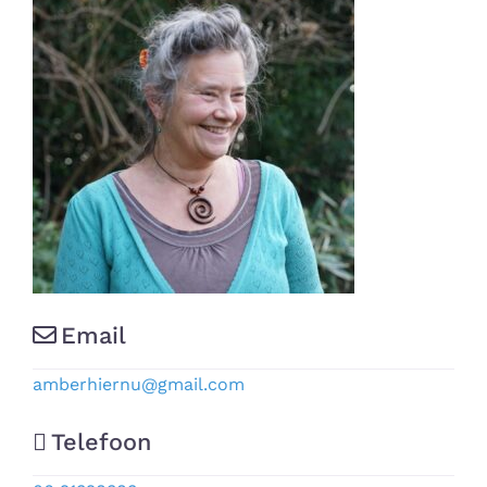
Email
amberhiernu
@
gmail.com
Telefoon