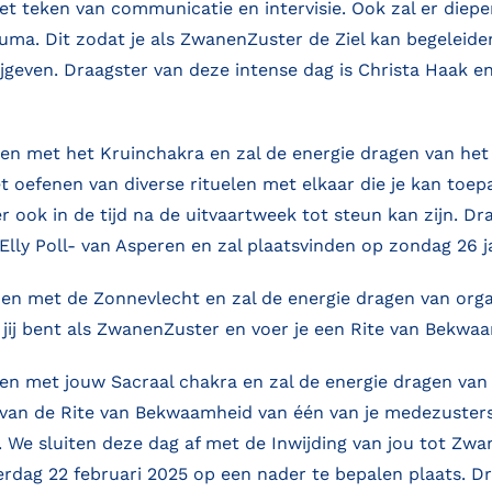
het teken van communicatie en intervisie. Ook zal er diepe
auma. Dit zodat je als ZwanenZuster de Ziel kan begeleid
jgeven. Draagster van deze intense dag is Christa Haak e
en met het Kruinchakra en zal de energie dragen van het 
t oefenen van diverse rituelen met elkaar die je kan toepa
 ook in de tijd na de uitvaartweek tot steun kan zijn. Dra
Elly Poll- van Asperen en zal plaatsvinden op zondag 26 j
en met de Zonnevlecht en zal de energie dragen van orga
e jij bent als ZwanenZuster en voer je een Rite van Bekw
en met jouw Sacraal chakra en zal de energie dragen van c
 van de Rite van Bekwaamheid van één van je medezusters 
n. We sluiten deze dag af met de Inwijding van jou tot Zwa
terdag 22 februari 2025 op een nader te bepalen plaats. D