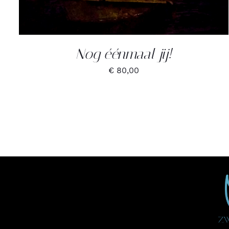
Nog éénmaal jij!
€
80,00