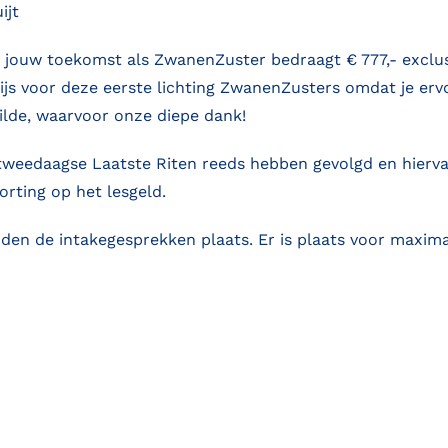
ijt
n jouw toekomst als ZwanenZuster bedraagt € 777,- exclus
rijs voor deze eerste lichting ZwanenZusters omdat je erv
lde, waarvoor onze diepe dank!
tweedaagse Laatste Riten reeds hebben gevolgd en hierva
rting op het lesgeld.
den de intakegesprekken plaats. Er is plaats voor maxima