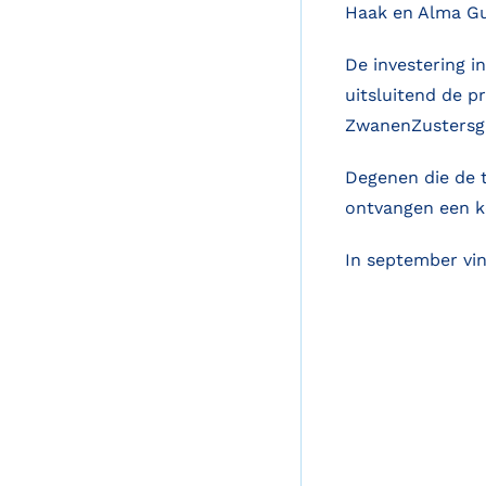
Haak en Alma Gu
De investering i
uitsluitend de p
ZwanenZustersgi
Degenen die de 
ontvangen een ko
In september vin