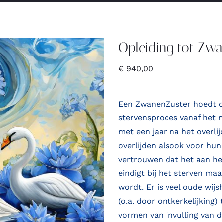
Opleiding tot Zw
€
940,00
Een ZwanenZuster hoedt de
stervensproces vanaf het 
met een jaar na het overli
overlijden alsook voor hun
vertrouwen dat het aan he
eindigt bij het sterven ma
wordt. Er is veel oude wij
(o.a. door ontkerkelijking
vormen van invulling van d