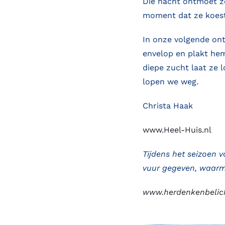
Die nacht ontmoet ze
moment dat ze koeste
In onze volgende ont
envelop en plakt hem
diepe zucht laat ze l
lopen we weg.
Christa Haak
www.Heel-Huis.nl
Tijdens het seizoen 
vuur gegeven, waarme
www.herdenkenbelich