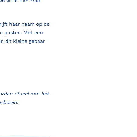
n sluit. Een zoet
rijft haar naam op de
te posten. Met een
an dit kleine gebaar
orden ritueel aan het
erbaren.