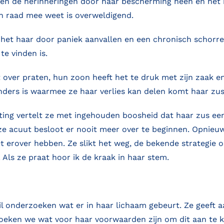
ingen de herinneringen door haar bescherming heen en het 
n raad mee weet is overweldigend.
 het haar door paniek aanvallen en een chronisch schorr
te vinden is.
 over praten, hun zoon heeft het te druk met zijn zaak en 
nders is waarmee ze haar verlies kan delen komt haar zus
ng vertelt ze met ingehouden boosheid dat haar zus een 
 ze acuut besloot er nooit meer over te beginnen. Opnieu
t erover hebben. Ze slikt het weg, de bekende strategie
 Als ze praat hoor ik de kraak in haar stem.
wil onderzoeken wat er in haar lichaam gebeurt. Ze geeft 
oeken we wat voor haar voorwaarden zijn om dit aan te k