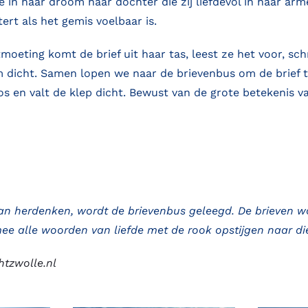
 in haar droom haar dochter die zij liefdevol in haar arme
rt als het gemis voelbaar is.
moeting komt de brief uit haar tas, leest ze het voor, sch
 dicht. Samen lopen we naar de brievenbus om de brief 
os en valt de klep dicht. Bewust van de grote betekenis v
van herdenken, wordt de brievenbus geleegd. De brieven w
e alle woorden van liefde met de rook opstijgen naar di
tzwolle.nl