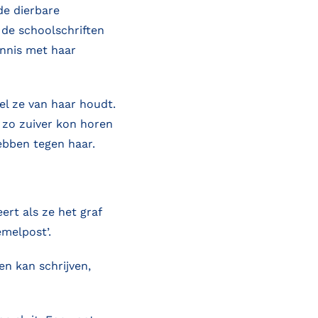
de dierbare
 de schoolschriften
ennis met haar
eel ze van haar houdt.
e zo zuiver kon horen
hebben tegen haar.
ert als ze het graf
emelpost’.
en kan schrijven,