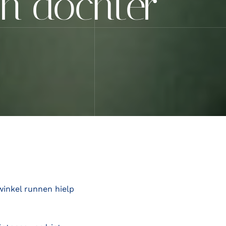
jn dochter
winkel runnen hielp