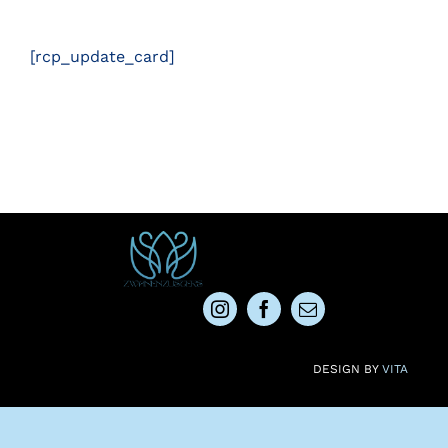
[rcp_update_card]
DESIGN BY
VITA