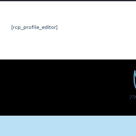
[rcp_profile_editor]